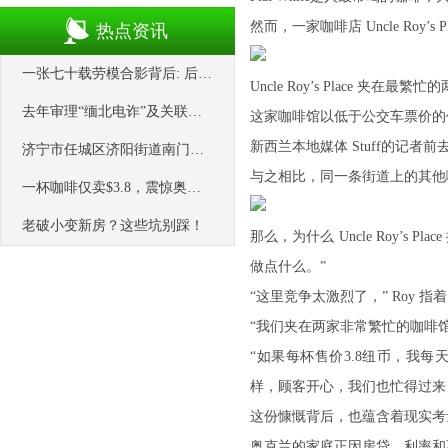
然而，一家咖啡店 Uncle Roy’s
热点资讯
一张七十载劳模合影背后: 后人追寻父辈
Uncle Roy’s Place 夹在最繁忙
去年审理“缅北电诈”及关联案件1877件
这家咖啡馆以低于公交车票价的
新西兰本地媒体 Stuff的记者
济宁市任城区济阳街道南门社区开展“爱
与之相比，同一条街道上的其他咖啡
一杯咖啡仅卖$3.8，震惊奥克兰！
老破小变新房？这些坑别踩！
那么，为什么 Uncle Roy’s
做点什么。”
“这里竞争太激烈了，” Roy 指着 Po
“我们夹在两家非常繁忙的咖啡馆
“如果每杯售价3.8纽币，我每
样，顾客开心，我们也忙得过来
这份慷慨背后，也蕴含着现实考
奥克兰的家庭正因房贷、利率和